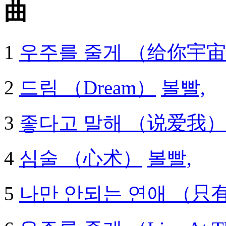
曲
1
우주를 줄게 （给你宇
2
드림 （Dream）
볼빨,
3
좋다고 말해 （说爱我）
4
심술 （心术）
볼빨,
5
나만 안되는 연애 （