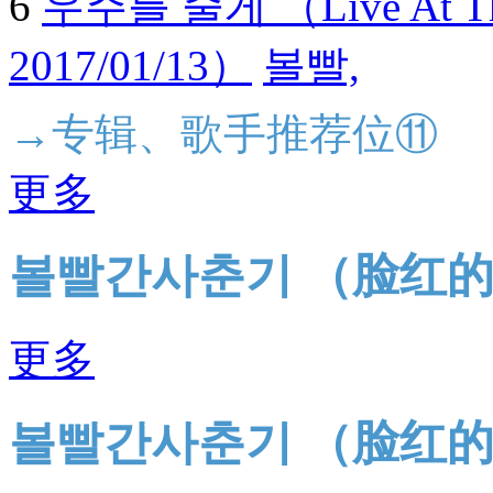
6
우주를 줄게 （Live At The 
2017/01/13）
볼빨,
→专辑、歌手推荐位⑪
更多
볼빨간사춘기 （脸红
更多
볼빨간사춘기 （脸红