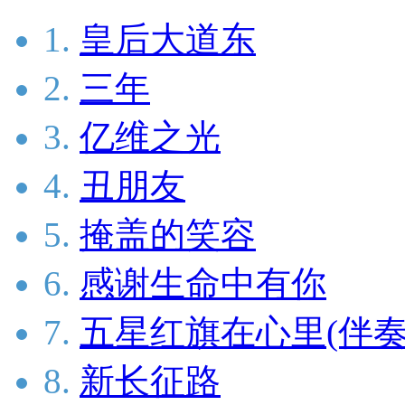
1.
皇后大道东
2.
三年
3.
亿维之光
4.
丑朋友
5.
掩盖的笑容
6.
感谢生命中有你
7.
五星红旗在心里(伴奏
8.
新长征路