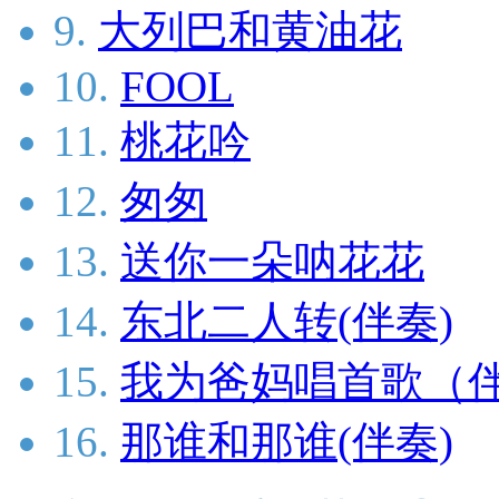
9.
大列巴和黄油花
10.
FOOL
11.
桃花吟
12.
匆匆
13.
送你一朵呐花花
14.
东北二人转(伴奏)
15.
我为爸妈唱首歌（
16.
那谁和那谁(伴奏)