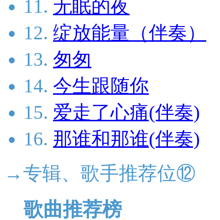
11.
无眠的夜
12.
绽放能量（伴奏）
13.
匆匆
14.
今生跟随你
15.
爱走了心痛(伴奏)
16.
那谁和那谁(伴奏)
→专辑、歌手推荐位⑫
歌曲推荐榜