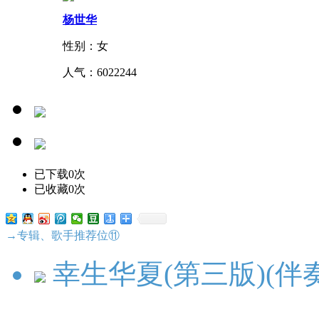
杨世华
性别：女
人气：
6022244
已下载0次
已收藏0次
→专辑、歌手推荐位⑪
幸生华夏(第三版)(伴奏