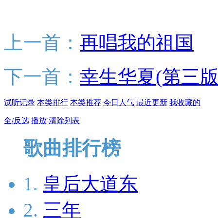
上一首：
再唱我的祖国
下一首：
幸生华夏(第三版
试听记录
本类排行
本类推荐
今日人气
最近更新
我收藏的
全/反选
播放
清除列表
歌曲排行榜
1.
皇后大道东
2.
三年