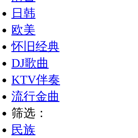
日韩
欧美
怀旧经典
DJ歌曲
KTV伴奏
流行金曲
筛选：
民族