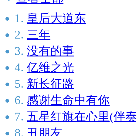
1.
皇后大道东
2.
三年
3.
没有的事
4.
亿维之光
5.
新长征路
6.
感谢生命中有你
7.
五星红旗在心里(伴奏
8.
丑朋友