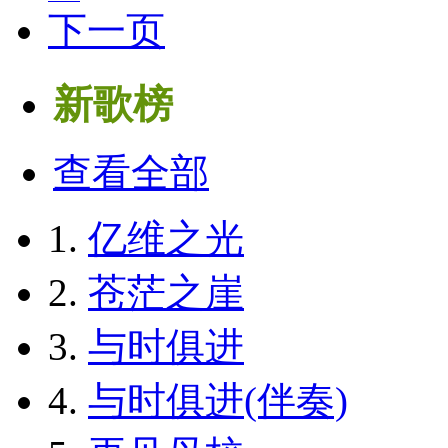
下一页
新歌榜
查看全部
1.
亿维之光
2.
苍茫之崖
3.
与时俱进
4.
与时俱进(伴奏)