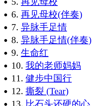
5.
再见母校
6.
再见母校(伴奏)
7.
异脉手足情
8.
异脉手足情(伴奏)
9.
生命红
10.
我的老师妈妈
11.
健步中国行
12.
撕裂 (Tear)
13.
比石头还硬的心