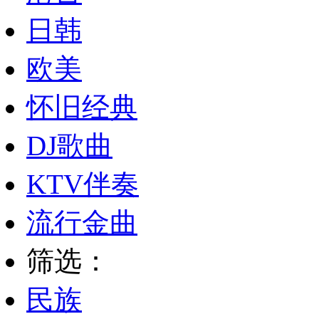
日韩
欧美
怀旧经典
DJ歌曲
KTV伴奏
流行金曲
筛选：
民族