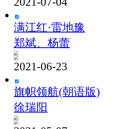
2021-07-04
满江红·雷地豫
郑斌、杨蕾
2021-06-23
旗帜领航(朝语版)
徐瑞阳